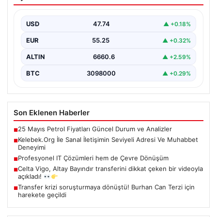
Adresi Ve Muhabbet Deneyimi
Dijital çağında insanların güvenli bir tarzda iletişim
oluşturması kritik bir hassasiyet taşımaktadır. Halen
USD
47.74
▲ +0.18%
çeşitli…
EUR
55.25
▲ +0.32%
ALTIN
6660.6
▲ +2.59%
BTC
3098000
▲ +0.29%
Son Eklenen Haberler
25 Mayıs Petrol Fiyatları Güncel Durum ve Analizler
■
Kelebek.Org İle Sanal İletişimin Seviyeli Adresi Ve Muhabbet
■
Deneyimi
Profesyonel IT Çözümleri hem de Çevre Dönüşüm
■
Celta Vigo, Altay Bayındır transferini dikkat çeken bir videoyla
■
açıkladı!
Transfer krizi soruşturmaya dönüştü! Burhan Can Terzi için
■
harekete geçildi